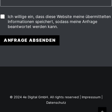
E
Ich willige ein, dass diese Website meine übermittelten
i
Informationen speichert, sodass meine Anfrage
n
beantwortet werden kann.
w
i
l
ANFRAGE ABSENDEN
l
A
i
g
l
u
t
n
g
e
*
r
n
a
© 2024 4e Digital GmbH. All rights reserved |
Impresssum
|
t
Datenschutz
i