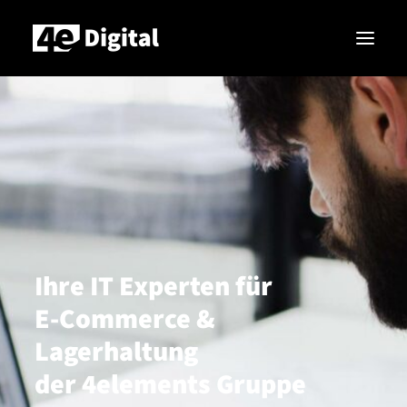
Leistungen
Produkte
Unternehmen
Search
Ihre IT Experten für
E-Commerce &
Lagerhaltung
der 4elements Gruppe