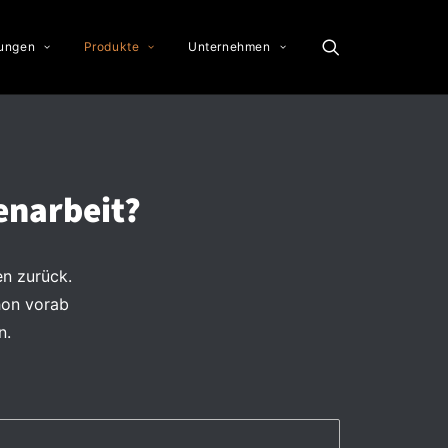
tungen
Produkte
Unternehmen
enarbeit?
en zurück.
hon vorab
n.