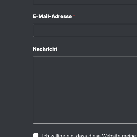
E-Mail-Adresse
*
Nachricht
E
Ich willige ein, dass diese Website mei